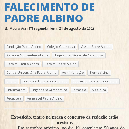
FALECIMENTO DE
PADRE ALBINO
Mauro Assi
segunda-feira, 21 de agosto de 2023
Fundação Padre Albino
Colégio Catanduva
Museu Padre Albino
Recanto Monsenhor Albino
Hospital de Câncer de Catanduva
Hospital Emílio Carlos
Hospital Padre Albino
Centro Universitário Padre Albino
Administração
Biomedicina
Direito
Educação Física - Bacharelado
Educação Física - Licenciatura
Enfermagem
Engenharia Agronômica
Farmácia
Medicina
Pedagogia
Venerável Padre Albino
Exposição, teatro na praça e concurso de redação estão
previstos
Em setembro próximo, no dia 19, completam 50 anos do