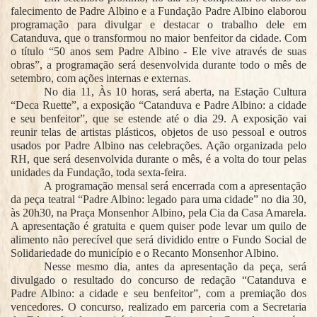
falecimento de Padre Albino e a Fundação Padre Albino elaborou
programação para divulgar e destacar o trabalho dele em
Catanduva, que o transformou no maior benfeitor da cidade. Com
o título “50 anos sem Padre Albino - Ele vive através de suas
obras”, a programação será desenvolvida durante todo o mês de
setembro, com ações internas e externas.
No dia 11, Às 10 horas, será aberta, na Estação Cultura
“Deca Ruette”, a exposição “Catanduva e Padre Albino: a cidade
e seu benfeitor”, que se estende até o dia 29. A exposição vai
reunir telas de artistas plásticos, objetos de uso pessoal e outros
usados por Padre Albino nas celebrações. Ação organizada pelo
RH, que será desenvolvida durante o mês, é a volta do tour pelas
unidades da Fundação, toda sexta-feira.
A programação mensal será encerrada com a apresentação
da peça teatral “Padre Albino: legado para uma cidade” no dia 30,
às 20h30, na Praça Monsenhor Albino, pela Cia da Casa Amarela.
A apresentação é gratuita e quem quiser pode levar um quilo de
alimento não perecível que será dividido entre o Fundo Social de
Solidariedade do município e o Recanto Monsenhor Albino.
Nesse mesmo dia, antes da apresentação da peça, será
divulgado o resultado do concurso de redação “Catanduva e
Padre Albino: a cidade e seu benfeitor”, com a premiação dos
vencedores. O concurso, realizado em parceria com a Secretaria