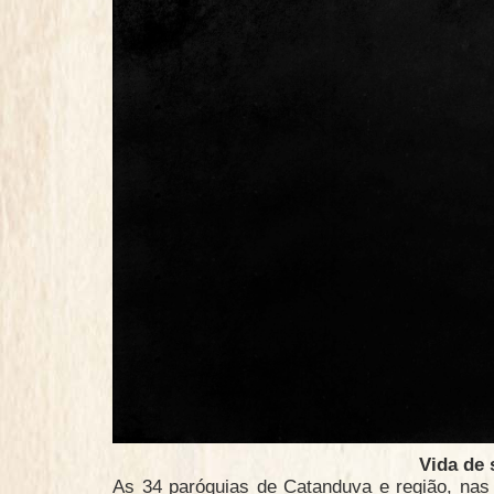
Vida de 
As 34 paróquias de Catanduva e região, nas 