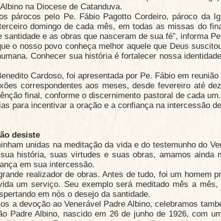
 Albino na Diocese de Catanduva.
s párocos pelo Pe. Fábio Pagotto Cordeiro, pároco da I
 terceiro domingo de cada mês, em todas as missas do fi
e santidade e as obras que nasceram de sua fé”, informa Pe
que o nosso povo conheça melhor aquele que Deus suscito
mana. Conhecer sua história é fortalecer nossa identidad
Benedito Cardoso, foi apresentada por Pe. Fábio em reunião
exões correspondentes aos meses, desde fevereiro até dez
ênção final, conforme o discernimento pastoral de cada um
ias para incentivar a oração e a confiança na intercessão de
ão desiste
inham unidas na meditação da vida e do testemunho do Ve
sua história, suas virtudes e suas obras, amamos ainda m
iança em sua intercessão.
grande realizador de obras. Antes de tudo, foi um homem 
 vida um serviço. Seu exemplo será meditado mês a mês,
espertando em nós o desejo da santidade.
s a devoção ao Venerável Padre Albino, celebramos també
o Padre Albino, nascido em 26 de junho de 1926, com um 