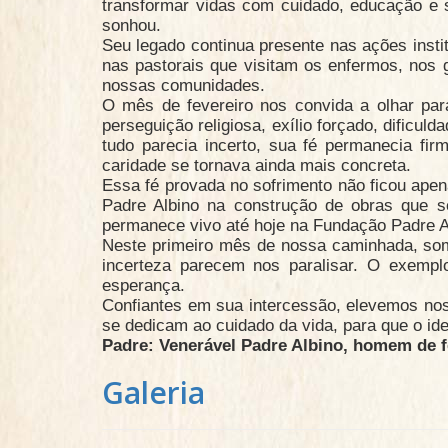
transformar vidas com cuidado, educação e so
sonhou.
Seu legado continua presente nas ações insti
nas pastorais que visitam os enfermos, nos 
nossas comunidades.
O mês de fevereiro nos convida a olhar pa
perseguição religiosa, exílio forçado, dific
tudo parecia incerto, sua fé permanecia fi
caridade se tornava ainda mais concreta.
Essa fé provada no sofrimento não ficou apen
Padre Albino na construção de obras que s
permanece vivo até hoje na Fundação Padre Al
Neste primeiro mês de nossa caminhada, so
incerteza parecem nos paralisar. O exemp
esperança.
Confiantes em sua intercessão, elevemos nos
se dedicam ao cuidado da vida, para que o ide
Padre: Venerável Padre Albino, homem de fé
Galeria