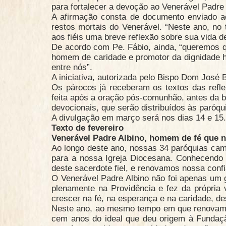
para fortalecer a devoção ao Venerável Padre
A afirmação consta de documento enviado ao
restos mortais do Venerável. “Neste ano, no
aos fiéis uma breve reflexão sobre sua vida d
De acordo com Pe. Fábio, ainda, “queremos 
homem de caridade e promotor da dignidade hu
entre nós”.
A iniciativa, autorizada pelo Bispo Dom José 
Os párocos já receberam os textos das refl
feita após a oração pós-comunhão, antes da b
devocionais, que serão distribuídos às paróqu
A divulgação em março será nos dias 14 e 15.
Texto de fevereiro
Venerável Padre Albino, homem de fé que n
Ao longo deste ano, nossas 34 paróquias cam
para a nossa Igreja Diocesana. Conhecendo 
deste sacerdote fiel, e renovamos nossa conf
O Venerável Padre Albino não foi apenas um 
plenamente na Providência e fez da própria
crescer na fé, na esperança e na caridade, d
Neste ano, ao mesmo tempo em que renovamo
cem anos do ideal que deu origem à Fundaçã