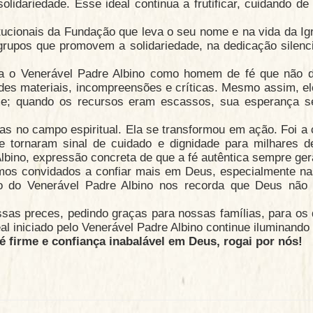
lidariedade. Esse ideal continua a frutificar, cuidando d
tucionais da Fundação que leva o seu nome e na vida da I
grupos que promovem a solidariedade, na dedicação silenc
ra o Venerável Padre Albino como homem de fé que não de
uldades materiais, incompreensões e críticas. Mesmo assim,
rme; quando os recursos eram escassos, sua esperança se
as no campo espiritual. Ela se transformou em ação. Foi 
e tornaram sinal de cuidado e dignidade para milhares
bino, expressão concreta de que a fé autêntica sempre gera
mos convidados a confiar mais em Deus, especialmente na
lo do Venerável Padre Albino nos recorda que Deus não
sas preces, pedindo graças para nossas famílias, para os 
al iniciado pelo Venerável Padre Albino continue iluminando
 firme e confiança inabalável em Deus, rogai por nós!