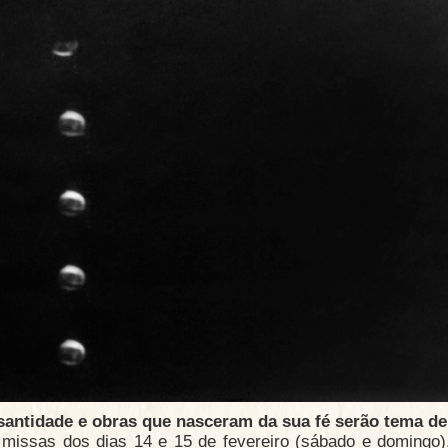
santidade e obras que nasceram da sua fé serão tema de
missas dos dias 14 e 15 de fevereiro (sábado e domingo)